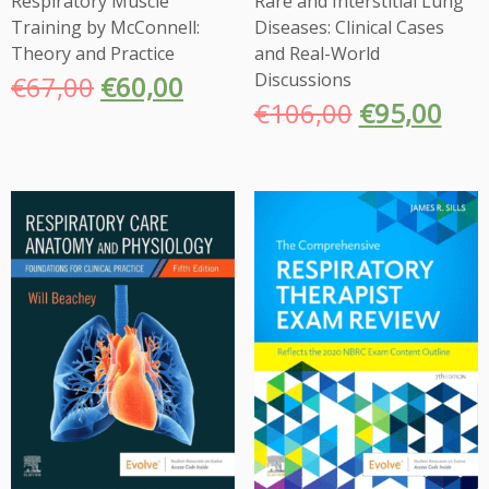
Respiratory Muscle
Rare and Interstitial Lung
ό
Training by McConnell:
Diseases: Clinical Cases
τ
Theory and Practice
and Real-World
η
Discussions
€
67,00
€
60,00
τ
€
106,00
€
95,00
α