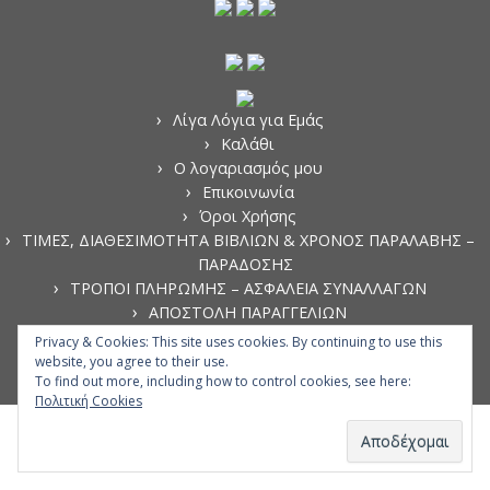
Λίγα Λόγια για Εμάς
Καλάθι
Ο λογαριασμός μου
Επικοινωνία
Όροι Χρήσης
ΤΙΜΕΣ, ΔΙΑΘΕΣΙΜΟΤΗΤΑ ΒΙΒΛΙΩΝ & ΧΡΟΝΟΣ ΠΑΡΑΛΑΒΗΣ –
ΠΑΡΑΔΟΣΗΣ
ΤΡΟΠΟΙ ΠΛΗΡΩΜΗΣ – ΑΣΦΑΛΕΙΑ ΣΥΝΑΛΛΑΓΩΝ
ΑΠΟΣΤΟΛΗ ΠΑΡΑΓΓΕΛΙΩΝ
ΑΚΥΡΩΣΗ ΠΑΡΑΓΓΕΛΙΩΝ
Privacy & Cookies: This site uses cookies. By continuing to use this
ΠΟΛΙΤΙΚΗ ΑΠΟΡΡΗΤΟΥ
website, you agree to their use.
To find out more, including how to control cookies, see here:
Πολιτική Cookies
·
© 2026
·
·
·
Vasiliadis Medical Books