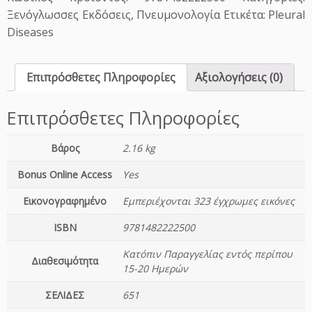
b
Ξενόγλωσσες Εκδόσεις
,
Πνευμονολογία
Ετικέτα:
Pleural
o
Diseases
o
k
o
Επιπρόσθετες Πληροφορίες
Αξιολογήσεις (0)
f
P
l
Επιπρόσθετες Πληροφορίες
e
u
Βάρος
2.16 kg
r
a
Bonus Online Access
Yes
l
Εικονογραφημένο
Εμπεριέχονται 323 έγχρωμες εικόνες
D
i
ISBN
9781482222500
s
e
Κατόπιν Παραγγελίας εντός περίπου
Διαθεσιμότητα
a
15-20 Ημερών
s
ΣΕΛΙΔΕΣ
651
e
s