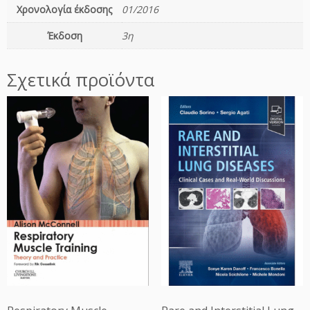
Χρονολογία έκδοσης
01/2016
b
y
Έκδοση
3η
L
i
Σχετικά προϊόντα
g
h
t,
3
r
d
E
d
i
t
i
o
n
π
ο
σ