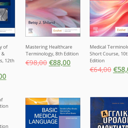
y of
Mastering Healthcare
Medical Terminol
 &
Terminology, 8th Edition
Short Course, 10t
s, 12th
Edition
€
98,00
€
88,00
€
64,00
€
58,
00
tion