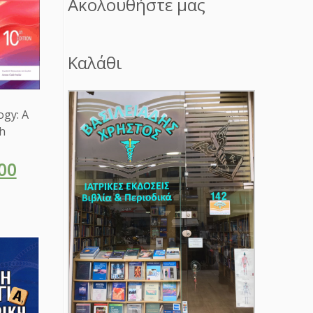
Ακολουθήστε μας
Καλάθι
ogy: A
h
00