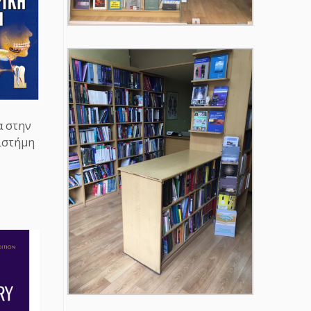
α στην
ιστήμη