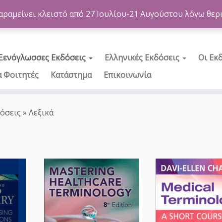
αραμείνει κλειστό από 27 Ιουλίου-21 Αυγούστου λόγω θερ
Ξενόγλωσσες Εκδόσεις
Ελληνικές Εκδόσεις
Οι Εκ
α Φοιτητές
Κατάστημα
Επικοινωνία
όσεις
»
Λεξικά