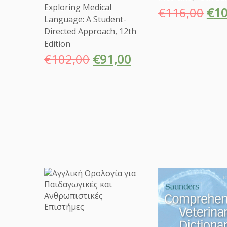
Exploring Medical
€
116,00
€
10
Language: A Student-
Directed Approach, 12th
Edition
€
102,00
€
91,00