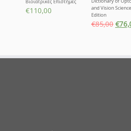
Dictionary of Opt
Βιοϊατρικές Επιστήμες
and Vision Science
€
110,00
Edition
€
85,00
€
76,