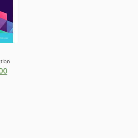
ition
00