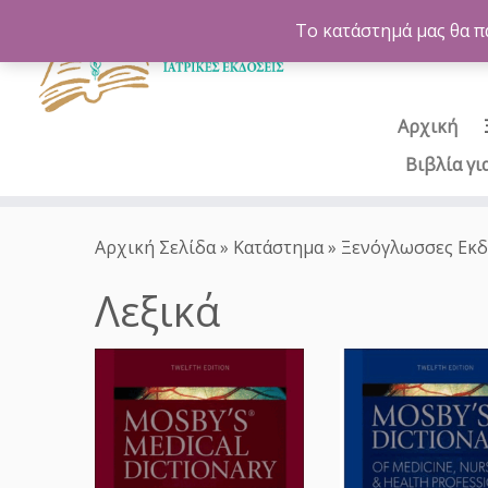
Το κατάστημά μας θα π
Αρχική
Βιβλία γι
Μετάβαση
στο
Αρχική Σελίδα
»
Κατάστημα
»
Ξενόγλωσσες Εκδ
περιεχόμενο
Λεξικά