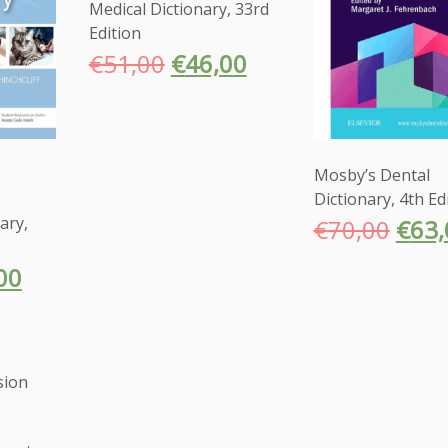
Medical Dictionary, 33rd
Edition
€
51,00
€
46,00
Mosby’s Dental
Dictionary, 4th Ed
ary,
€
70,00
€
63,
00