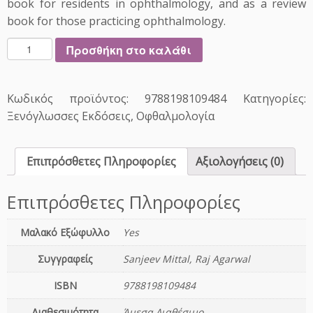
book for residents in ophthalmology, and as a review
book for those practicing ophthalmology.
T
Προσθήκη στο καλάθι
e
x
t
Κωδικός προϊόντος:
9788198109484
Κατηγορίες:
b
Ξενόγλωσσες Εκδόσεις
,
Οφθαλμολογία
o
o
k
Επιπρόσθετες Πληροφορίες
Αξιολογήσεις (0)
o
f
Επιπρόσθετες Πληροφορίες
O
p
h
Μαλακό Εξώφυλλο
Yes
t
Συγγραφείς
Sanjeev Mittal, Raj Agarwal
h
a
ISBN
9788198109484
l
m
Διαθεσιμότητα
Άμεσα Διαθέσιμο