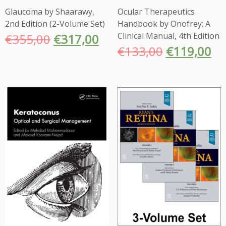
η
Glaucoma by Shaarawy,
Ocular Therapeutics
τ
2nd Edition (2-Volume Set)
Handbook by Onofrey: A
α
Clinical Manual, 4th Edition
€
355,00
€
317,00
€
133,00
€
119,00