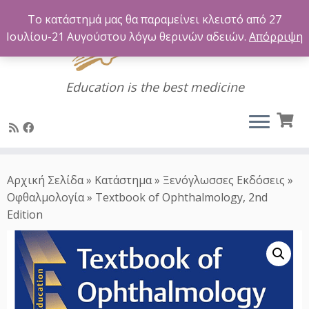
Το κατάστημά μας θα παραμείνει κλειστό από 27
Ιουλίου-21 Αυγούστου λόγω θερινών αδειών.
Απόρριψη
Education is the best medicine
Μετάβαση
στο
Αρχική Σελίδα
»
Κατάστημα
»
Ξενόγλωσσες Εκδόσεις
»
περιεχόμενο
Οφθαλμολογία
»
Textbook of Ophthalmology, 2nd
Edition