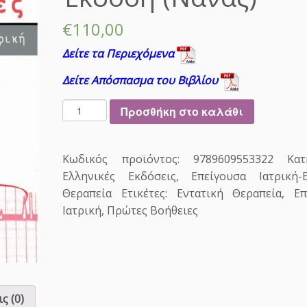
€
110,00
Δείτε τα Περιεχόμενα
Δείτε Απόσπασμα του Βιβλίου
Π
Προσθήκη στο καλάθι
ρ
ώ
τ
Κωδικός προϊόντος:
9789609553322
Κατ
ε
Ελληνικές Εκδόσεις
,
Επείγουσα Ιατρική-Ε
ς
Θεραπεία
Ετικέτες:
Εντατική Θεραπεία
,
Επ
Β
Ιατρική
,
Πρώτες Βοήθειες
ο
ή
θ
ε
ι
ε
ς (0)
ς