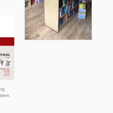
κής
Τόμων,