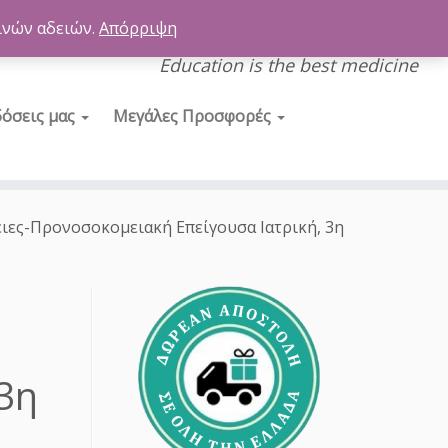
ινών αδειών.
Απόρριψη
Education is the best medicine
δόσεις μας
Μεγάλες Προσφορές
ιες-Προνοσοκομειακή Επείγουσα Ιατρική, 3η
 3η