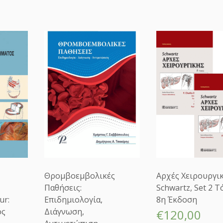
ο
υ
σ
α
Ι
α
τ
ρ
ι
κ
ή,
3
η
Έ
κ
δ
Θρομβοεμβολικές
Αρχές Χειρουργι
ο
Παθήσεις:
Schwartz, Set 2 
σ
ur:
Επιδημιολογία,
8η Έκδοση
η
ός
Διάγνωση,
(Ν
€
120,00
α