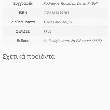
Συγγραφείς
Rodney A. Rhoades, David R. Bell
α
R
ISBN
9786185835163
h
o
Διαθεσιμότητα
Άμεσα Διαθέσιμο
a
ΣΕΛΙΔΕΣ
1146
d
e
Έκδοση
6η Ξενόγλωσση, 2η Ελληνική (2025)
s:
Α
ρ
Σχετικά προϊόντα
χ
έ
ς
Κ
λ
ι
ν
ι
κ
ή