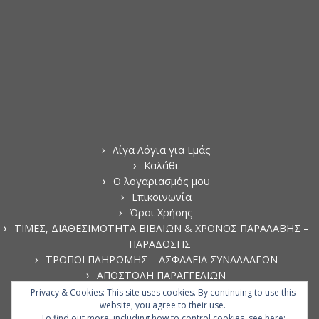
Λίγα Λόγια για Εμάς
Καλάθι
Ο λογαριασμός μου
Επικοινωνία
Όροι Χρήσης
ΤΙΜΕΣ, ΔΙΑΘΕΣΙΜΟΤΗΤΑ ΒΙΒΛΙΩΝ & ΧΡΟΝΟΣ ΠΑΡΑΛΑΒΗΣ –
ΠΑΡΑΔΟΣΗΣ
ΤΡΟΠΟΙ ΠΛΗΡΩΜΗΣ – ΑΣΦΑΛΕΙΑ ΣΥΝΑΛΛΑΓΩΝ
ΑΠΟΣΤΟΛΗ ΠΑΡΑΓΓΕΛΙΩΝ
ΑΚΥΡΩΣΗ ΠΑΡΑΓΓΕΛΙΩΝ
Privacy & Cookies: This site uses cookies. By continuing to use this
website, you agree to their use.
ΠΟΛΙΤΙΚΗ ΑΠΟΡΡΗΤΟΥ
To find out more, including how to control cookies, see here: