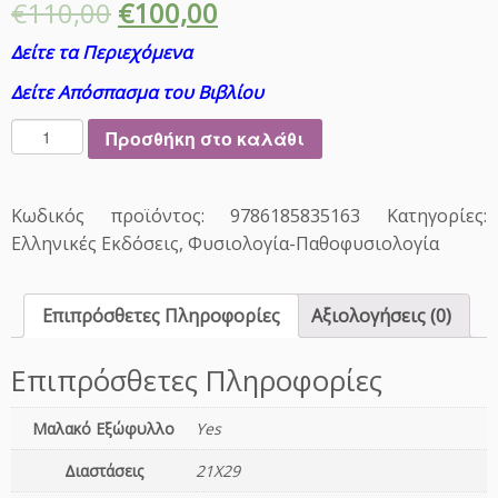
€
110,00
€
100,00
Δείτε τα Περιεχόμενα
Δείτε Απόσπασμα του Βιβλίου
Ι
Προσθήκη στο καλάθι
α
τ
ρ
Κωδικός προϊόντος:
9786185835163
Κατηγορίες:
ι
Ελληνικές Εκδόσεις
,
Φυσιολογία-Παθοφυσιολογία
κ
ή
Φ
Επιπρόσθετες Πληροφορίες
Αξιολογήσεις (0)
υ
σ
Επιπρόσθετες Πληροφορίες
ι
ο
λ
Μαλακό Εξώφυλλο
Yes
ο
Διαστάσεις
21Χ29
γ
ί