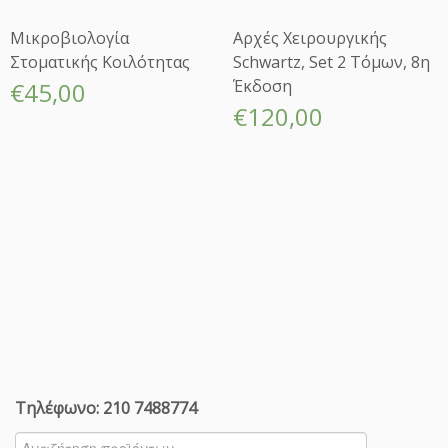
κ
δ
Μικροβιολογία
Αρχές Χειρουργικής
ο
Στοματικής Κοιλότητας
Schwartz, Set 2 Τόμων, 8η
σ
Έκδοση
€
45,00
η
€
120,00
π
ο
σ
ό
τ
η
τ
α
Τηλέφωνο: 210 7488774
Αναζήτηση