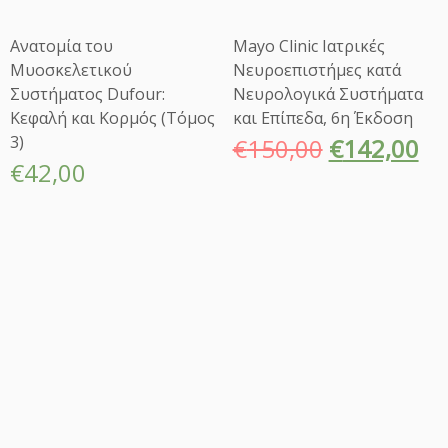
ς
Ι
Ανατομία του
Mayo Clinic Ιατρικές
α
Μυοσκελετικού
Νευροεπιστήμες κατά
τ
Συστήματος Dufour:
Νευρολογικά Συστήματα
ρ
Κεφαλή και Κορμός (Τόμος
και Επίπεδα, 6η Έκδοση
ι
3)
€
150,00
€
142,00
κ
€
42,00
ή
ς,
2
η
Ε
λ
λ
η
ν
ι
κ
ή
Έ