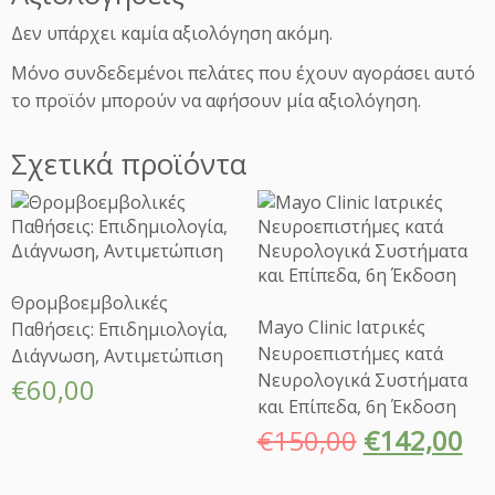
ι
Δεν υπάρχει καμία αξιολόγηση ακόμη.
Μ
ο
Μόνο συνδεδεμένοι πελάτες που έχουν αγοράσει αυτό
ρ
το προϊόν μπορούν να αφήσουν μία αξιολόγηση.
ι
α
Σχετικά προϊόντα
κ
ή
Π
ρ
ο
σ
Θρομβοεμβολικές
έ
Mayo Clinic Ιατρικές
Παθήσεις: Επιδημιολογία,
γ
Νευροεπιστήμες κατά
Διάγνωση, Αντιμετώπιση
γ
Νευρολογικά Συστήματα
€
60,00
ι
και Επίπεδα, 6η Έκδοση
σ
η,
€
150,00
€
142,00
2
η