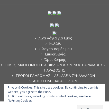
Λίγα Λόγια για Εμάς
Καλάθι
Ο λογαριασμός μου
Επικοινωνία
Όροι Χρήσης
ΤΙΜΕΣ, ΔΙΑΘΕΣΙΜΟΤΗΤΑ ΒΙΒΛΙΩΝ & ΧΡΟΝΟΣ ΠΑΡΑΛΑΒΗΣ –
ΠΑΡΑΔΟΣΗΣ
ΤΡΟΠΟΙ ΠΛΗΡΩΜΗΣ – ΑΣΦΑΛΕΙΑ ΣΥΝΑΛΛΑΓΩΝ
ΑΠΟΣΤΟΛΗ ΠΑΡΑΓΓΕΛΙΩΝ
ΑΚΥΡΩΣΗ ΠΑΡΑΓΓΕΛΙΩΝ
Privacy & Cookies: This site uses cookies. By continuing to use this
ΠΟΛΙΤΙΚΗ ΑΠΟΡΡΗΤΟΥ
website, you agree to their use.
To find out more, including how to control cookies, see here:
Πολιτική Cookies