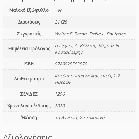
λ
ο
Μαλακό Εξώφυλλο
Yes
γ
ί
Διαστάσεις
21Χ28
α
Συγγραφείς
Walter F. Boron, Emile L. Boulpaep
B
o
Γεώργιος Α. Κόλλιας, Μιχαήλ Ν.
Επιμέλεια-Πρόλογος
r
Κουτσιλιέρης
o
n:
ISBN
9789925563579
Κ
Κατόπιν Παραγγελίας εντός 1-2
υ
Διαθεσιμότητα
Ημερών
τ
τ
ΣΕΛΙΔΕΣ
1296
α
ρ
Χρονολογία έκδοσης
2020
ι
κ
Έκδοση
3η Αγγλική, 2η Ελληνική
ή
κ
Αξιολογήσεις
α