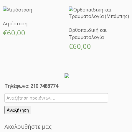
Έ
κ
δ
ο
Αιμόσταση
σ
Ορθοπαιδική και
€
60,00
η
Τραυματολογία
π
€
60,00
ο
σ
ό
τ
η
τ
Τηλέφωνο: 210 7488774
α
Αναζήτηση
για:
Αναζήτηση
Ακολουθήστε μας