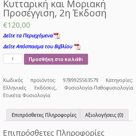
Κυτταρική και Μοριακή
Προσέγγιση, 2η Έκδοση
€
120,00
Δείτε τα Περιεχόμενα
Δείτε Απόσπασμα του Βιβλίου
Ι
Προσθήκη στο καλάθι
α
τ
ρ
Κωδικός προϊόντος:
9789925563579
Κατηγορίες:
ι
Ελληνικές Εκδόσεις
,
Φυσιολογία-Παθοφυσιολογία
κ
Ετικέτα:
Φυσιολογία
ή
Φ
υ
Επιπρόσθετες Πληροφορίες
Αξιολογήσεις (0)
σ
ι
ο
Επιπρόσθετες Πληροφορίες