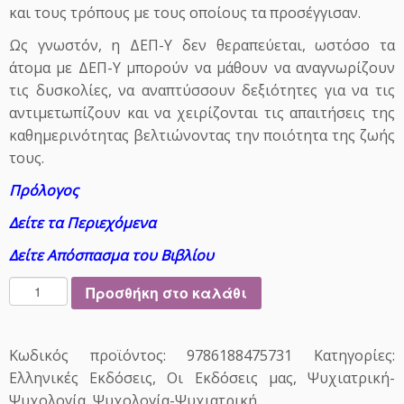
και τους τρόπους με τους οποίους τα προσέγγισαν.
Ως γνωστόν, η ΔΕΠ-Υ δεν θεραπεύεται, ωστόσο τα
άτομα με ΔΕΠ-Υ μπορούν να μάθουν να αναγνωρίζουν
τις δυσκολίες, να αναπτύσσουν δεξιότητες για να τις
αντιμετωπίζουν και να χειρίζονται τις απαιτήσεις της
καθημερινότητας βελτιώνοντας την ποιότητα της ζωής
τους.
Πρόλογος
Δείτε τα Περιεχόμενα
Δείτε Απόσπασμα του Βιβλίου
Δ
Προσθήκη στο καλάθι
ι
α
τ
Κωδικός προϊόντος:
9786188475731
Κατηγορίες:
α
Ελληνικές Εκδόσεις
,
Οι Εκδόσεις μας
,
Ψυχιατρική-
ρ
Ψυχολογία
,
Ψυχολογία-Ψυχιατρική