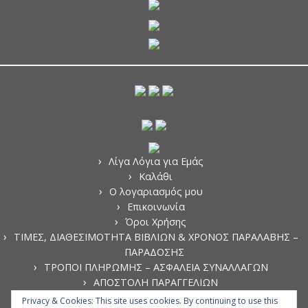
ώ
ρ
ο
π
ο
σ
ό
τ
η
τ
α
Λίγα Λόγια για Εμάς
Καλάθι
Ο λογαριασμός μου
Επικοινωνία
Όροι Χρήσης
ΤΙΜΕΣ, ΔΙΑΘΕΣΙΜΟΤΗΤΑ ΒΙΒΛΙΩΝ & ΧΡΟΝΟΣ ΠΑΡΑΛΑΒΗΣ –
ΠΑΡΑΔΟΣΗΣ
ΤΡΟΠΟΙ ΠΛΗΡΩΜΗΣ – ΑΣΦΑΛΕΙΑ ΣΥΝΑΛΛΑΓΩΝ
ΑΠΟΣΤΟΛΗ ΠΑΡΑΓΓΕΛΙΩΝ
ΑΚΥΡΩΣΗ ΠΑΡΑΓΓΕΛΙΩΝ
Privacy & Cookies: This site uses cookies. By continuing to use this