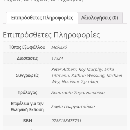
α
χ
ή
Επιπρόσθετες Πληροφορίες
Αξιολογήσεις (0)
Ε
λ
λ
Επιπρόσθετες Πληροφορίες
ε
ι
Τύπος Εξωφύλλου
Μαλακό
μ
μ
Διαστάσεις
17Χ24
α
Peter Altherr, Roy Murphy, Erika
τ
Συγγραφείς
Tittmann, Kathrin Wessling, Michael
ι
Wey, Νικόλαος Σχετάκης
κ
ή
Πρόλογος
Αναστασία Σοφιανοπούλου
ς
Π
Επιμέλεια για την
Σοφία Γεωργουτσάκου
ρ
Ελληνική Έκδοση
ο
ISBN
9786188475731
σ
ο