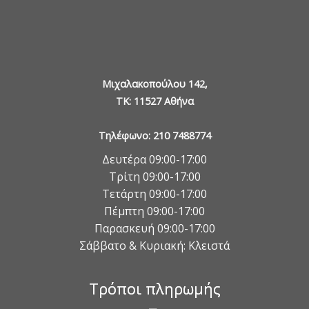
ν
ε
ι
α
κ
Μιχαλακοπούλου 142,
α
ι
TK: 11527 Αθήνα
τ
ο
Τηλέφωνο: 210 7488774
ν
Δευτέρα 09:00-17:00
Ε
Τρίτη 09:00-17:00
ρ
γ
Τετάρτη 09:00-17:00
α
Πέμπτη 09:00-17:00
σ
Παρασκευή 09:00-17:00
ι
Σάββατο & Κυριακή: Κλειστά
α
κ
ό
Τρόποι πληρωμής
Χ