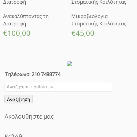
σ
τ
ο
Ανακαλύπτοντας τη
Μικροβιολογία
υ
Διατροφή
Στοματικής Κοιλότητας
ς
€
100,00
€
45,00
Ε
ν
ή
λ
ι
κ
Τηλέφωνο: 210 7488774
ε
ς:
Αναζήτηση
Μ
για:
ε
Αναζήτηση
λ
έ
Ακολουθήστε μας
τ
ε
ς
Καλάθι
Π