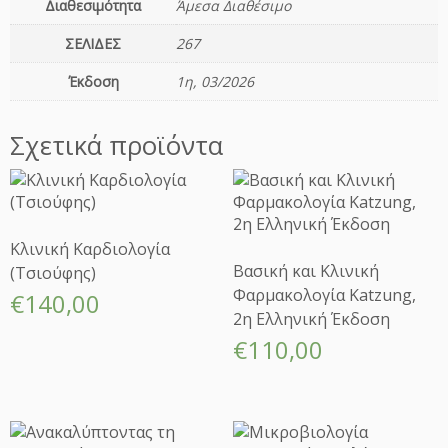
Διαθεσιμότητα
Άμεσα Διαθέσιμο
χ
ή
ΣΕΛΙΔΕΣ
267
ς
-Υ
Έκδοση
1η, 03/2026
π
ε
Σχετικά προϊόντα
ρ
κ
ι
ν
η
Κλινική Καρδιολογία
τ
Βασική και Κλινική
(Τσιούφης)
ι
Φαρμακολογία Katzung,
€
140,00
κ
2η Ελληνική Έκδοση
ό
€
110,00
τ
η
τ
α
ς