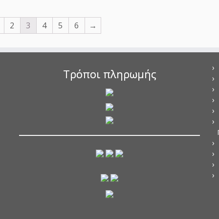
2
3
4
5
6
→
Τρόποι πληρωμής