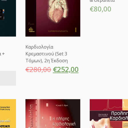
& Θεραπεία
€
80,00
Καρδιολογία
 +
Κρεμαστινού (Set 3
Τόμων), 2η Έκδοση
€
280,00
€
252,00