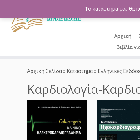
Το κατάστημά μας θα π
Αρχική
Βιβλία γι
Μετάβαση
στο
Αρχική Σελίδα
»
Κατάστημα
»
Ελληνικές Εκδόσε
περιεχόμενο
Καρδιολογία-Καρδι