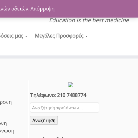
ινών αδειών.
Απόρριψη
Education is the best medicine
δόσεις μας
Μεγάλες Προσφορές
Τηλέφωνο: 210 7488774
Αναζήτηση
για:
Αναζήτηση
ονη
άγνωση